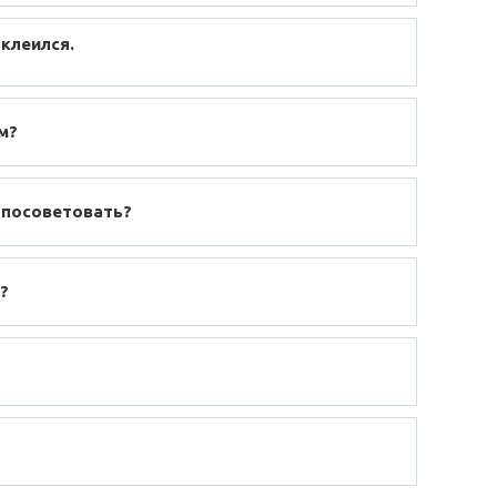
 клеился.
м?
 посоветовать?
?