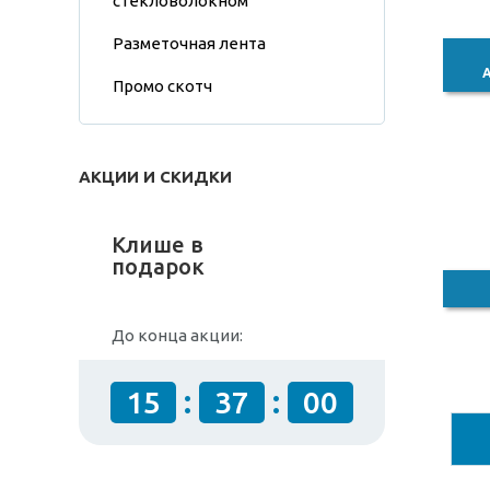
стекловолокном
Разметочная лента
Промо скотч
АКЦИИ И СКИДКИ
Клише в
подарок
До конца акции:
:
:
15
36
59