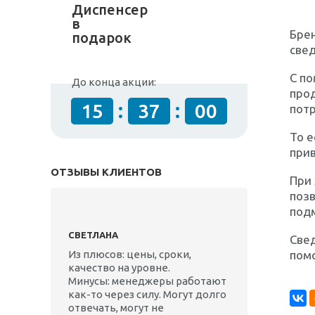
Диспенсер
в
Брен
подарок
свед
С п
До конца акции:
прод
:
:
15
36
59
пот
То е
прив
ОТЗЫВЫ КЛИЕНТОВ
При
позв
под
СВЕТЛАНА
Свед
пом
Из плюсов: цены, сроки,
качество на уровне.
Минусы: менеджеры работают
как-то через силу. Могут долго
отвечать, могут не