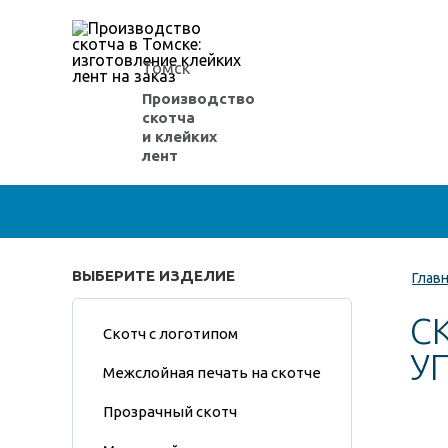
Томск
Производство
скотча
и клейких
лент
ВЫБЕРИТЕ ИЗДЕЛИЕ
Глав
С
Скотч с логотипом
У
Межслойная печать на скотче
Прозрачный скотч