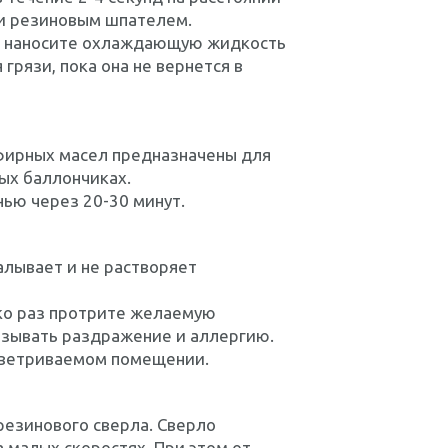
си резиновым шпателем.
о наносите охлаждающую жидкость
грязи, пока она не вернется в
эфирных масел предназначены для
ных баллончиках.
нью через 20-30 минут.
алывает и не растворяет
ко раз протрите желаемую
ызывать раздражение и аллергию.
роветриваемом помещении.
езинового сверла. Сверло
а малых скоростях. При этом от