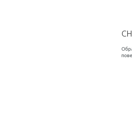
СН
Обр
пове