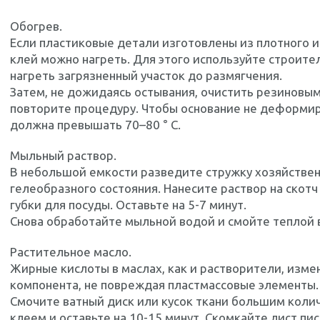
Обогрев.
Если пластиковые детали изготовлены из плотного и
клей можно нагреть. Для этого используйте строит
нагреть загрязненный участок до размягчения.
Затем, не дожидаясь остывания, очистить резиновы
повторите процедуру. Чтобы основание не деформир
должна превышать 70–80 ° С.
Мыльный раствор.
В небольшой емкости разведите стружку хозяйствен
гелеобразного состояния. Нанесите раствор на скот
губки для посуды. Оставьте на 5-7 минут.
Снова обработайте мыльной водой и смойте теплой 
Растительное масло.
Жирные кислоты в маслах, как и растворители, изме
компонента, не повреждая пластмассовые элементы.
Смочите ватный диск или кусок ткани большим колич
клеем и оставьте на 10-15 минут. Скомкайте лист пи