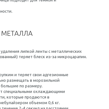
ности.
Т МЕТАЛЛА
 удаления липкой ленты с металлических
ованный) теряет блеск из-за микроцарапин.
рупким и теряет свои адгезионные
льно размещать в морозильной
 большие по размеру.
ают специальными охлаждающими
и, которые продаются в
 небулайзером объемом 0,6 кг.
течение 2-4 секунд на расстоянии