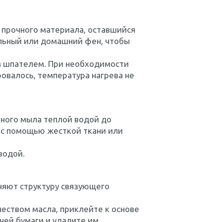
 прочного материала, оставшийся
ельный или домашний фен, чтобы
м шпателем. При необходимости
овалось, температура нагрева не
ного мыла теплой водой до
ч с помощью жесткой ткани или
водой.
няют структуру связующего
еством масла, приклейте к основе
счей бумаги и удалите им