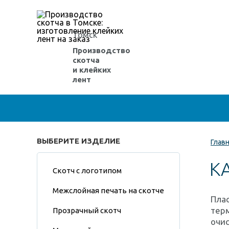
Томск
Производство
скотча
и клейких
лент
ВЫБЕРИТЕ ИЗДЕЛИЕ
Глав
К
Скотч с логотипом
Межслойная печать на скотче
Пла
терм
Прозрачный скотч
очис