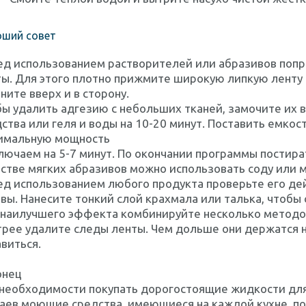
оший совет
д использованием растворителей или абразивов попр
ы. Для этого плотно прижмите широкую липкую ленту 
ните вверх и в сторону.
ы удалить адгезию с небольших тканей, замочите их 
ства или геля и воды на 10-20 минут. Поставить емкос
имальную мощность
лючаем на 5-7 минут. По окончании программы постира
стве мягких абразивов можно использовать соду или 
ед использованием любого продукта проверьте его де
вы. Нанесите тонкий слой крахмала или талька, чтобы
наилучшего эффекта комбинируйте несколько методов,
рее удалите следы ленты. Чем дольше они держатся н
виться.
онец
необходимости покупать дорогостоящие жидкости для
аев моющие средства, имеющиеся на каждой кухне, по