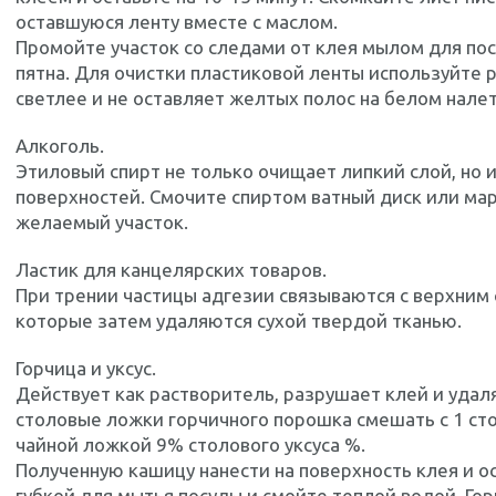
оставшуюся ленту вместе с маслом.
Промойте участок со следами от клея мылом для по
пятна. Для очистки пластиковой ленты используйте 
светлее и не оставляет желтых полос на белом налет
Алкоголь.
Этиловый спирт не только очищает липкий слой, но 
поверхностей. Смочите спиртом ватный диск или ма
желаемый участок.
Ластик для канцелярских товаров.
При трении частицы адгезии связываются с верхним 
которые затем удаляются сухой твердой тканью.
Горчица и уксус.
Действует как растворитель, разрушает клей и удаля
столовые ложки горчичного порошка смешать с 1 ст
чайной ложкой 9% столового уксуса %.
Полученную кашицу нанести на поверхность клея и ос
губкой для мытья посуды и смойте теплой водой. Го