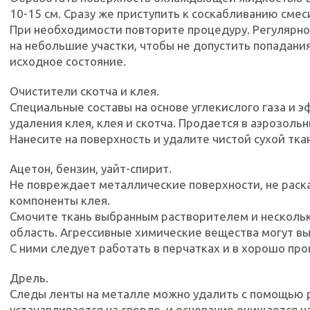
10-15 см. Сразу же приступить к соскабливанию сме
При необходимости повторите процедуру. Регулярн
на небольшие участки, чтобы не допустить попадания 
исходное состояние.
Очистители скотча и клея.
Специальные составы на основе углекислого газа и 
удаления клея, клея и скотча. Продается в аэрозоль
Нанесите на поверхность и удалите чистой сухой тка
Ацетон, бензин, уайт-спирит.
Не повреждает металлические поверхности, не раск
компоненты клея.
Смочите ткань выбранным растворителем и несколь
область. Агрессивные химические вещества могут в
С ними следует работать в перчатках и в хорошо п
Дрель.
Следы ленты на металле можно удалить с помощью р
устанавливается на сверло, и основание очищается н