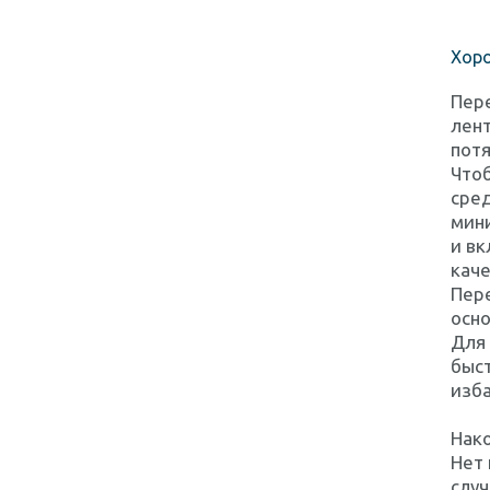
Хор
Пере
лент
потя
Чтоб
сред
мин
и вк
каче
Пер
осно
Для 
быст
изба
Нак
Нет 
случ